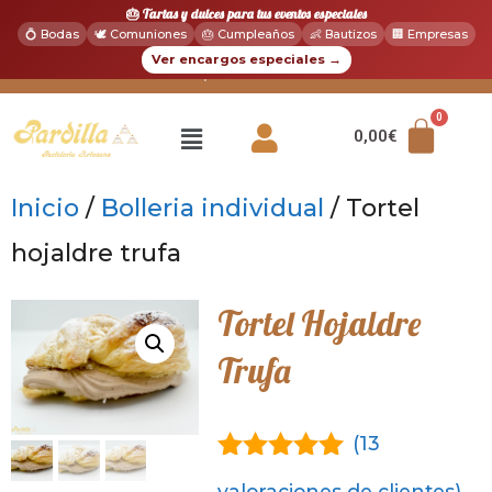
🎂 Tartas y dulces para tus eventos especiales
💍 Bodas
🕊️ Comuniones
🎂 Cumpleaños
👶 Bautizos
🏢 Empresas
Ver encargos especiales →
|
📞 916 102 156
💬 WhatsApp: 618 211 355
0,00
€
Inicio
/
Bolleria individual
/ Tortel
hojaldre trufa
Tortel Hojaldre
Trufa
(
13
4.92
de 5
valoraciones de clientes)