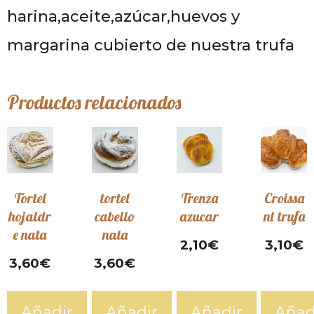
harina,aceite,azúcar,huevos y
margarina cubierto de nuestra trufa
Productos relacionados
Tortel
tortel
Trenza
Croissa
hojaldr
cabello
azucar
nt trufa
e nata
nata
2,10
€
3,10
€
3,60
€
3,60
€
Añadir
Añadir
Añadir
Añad