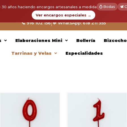
 30 años haciendo encargos artesanales a medida
💍 Bodas
🕊️
Ver encargos especiales →
|
📞 916 102 156
💬 WhatsApp: 618 211 355
s
Elaboraciones Mini
Bollería
Bizcocho
Tarrinas y Velas
Especialidades