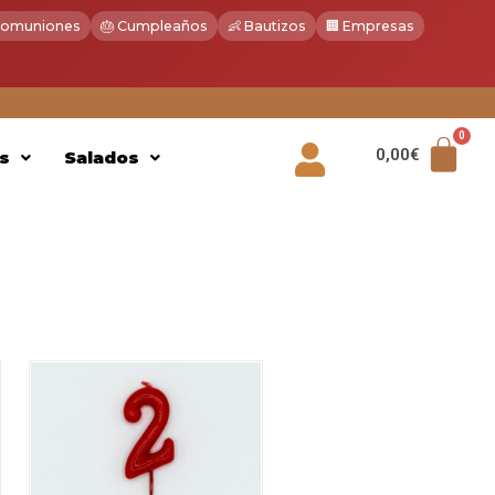
 Comuniones
🎂 Cumpleaños
👶 Bautizos
🏢 Empresas
0,00
€
s
Salados