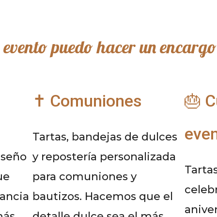
e evento puedo hacer un encarg
✝️ Comuniones
🎂 
eve
Tartas, bandejas de dulces
iseño
y repostería personalizada
Tarta
ue
para comuniones y
celeb
gancia
bautizos. Hacemos que el
anive
más
detalle dulce sea el más