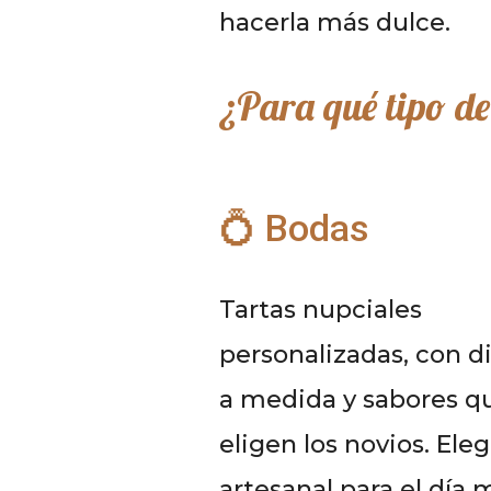
hacerla más dulce.
¿Para qué tipo d
💍 Bodas
Tartas nupciales
personalizadas, con d
a medida y sabores q
eligen los novios. Ele
artesanal para el día 