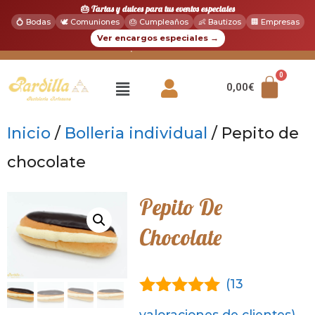
🎂 Tartas y dulces para tus eventos especiales
💍 Bodas
🕊️ Comuniones
🎂 Cumpleaños
👶 Bautizos
🏢 Empresas
Ver encargos especiales →
|
📞 916 102 156
💬 WhatsApp: 618 211 355
0,00
€
Inicio
/
Bolleria individual
/ Pepito de
chocolate
Pepito De
Chocolate
(
13
4.85
de 5
valoraciones de clientes)